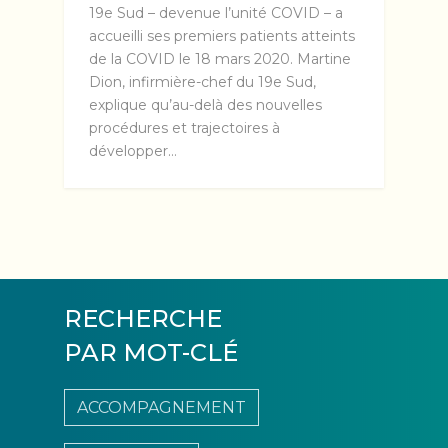
19e Sud – devenue l’unité COVID – a
accueilli ses premiers patients atteints
de la COVID le 18 mars 2020. Martine
Dion, infirmière-chef du 19e Sud,
explique qu’au-delà des nouvelles
procédures et trajectoires à
développer…
RECHERCHE
PAR MOT-CLÉ
ACCOMPAGNEMENT